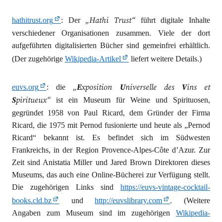
„Hathi Trust“
hathitrust.org
: Der
führt digitale Inhalte
verschiedener Organisationen zusammen. Viele der dort
aufgeführten digitalisierten Bücher sind gemeinfrei erhältlich.
(Der zugehörige
Wikipedia-Artikel
liefert weitere Details.)
„
E
xposition
U
niverselle des
V
ins et
euvs.org
: die
S
piritueux“
ist ein Museum für Weine und Spirituosen,
gegründet 1958 von Paul Ricard, dem Gründer der Firma
Ricard, die 1975 mit Pernod fusionierte und heute als „Pernod
Ricard“ bekannt ist. Es befindet sich im Südwesten
Frankreichs, in der Region Provence-Alpes-Côte d’Azur. Zur
Zeit sind Anistatia Miller und Jared Brown Direktoren dieses
Museums, das auch eine Online-Bücherei zur Verfügung stellt.
Die zugehörigen Links sind
https://euvs-vintage-cocktail-
books.cld.bz
und
http://euvslibrary.com
. (Weitere
Angaben zum Museum sind im zugehörigen
Wikipedia-