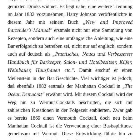
gemixten Drinks widmet. Es liegt nahe, eine weitere Trennung
im Jahr 1882 vorzunehmen. Harry Johnson veröffentlichte in
„New and Improved
diesem Jahr mit seinem Buch
Bartender’s Manual“
erstmals nicht nur eine Sammlung von
Rezepten, sondern auch eine umfangreiche Anleitung, wie eine
Bar erfolgreich zu betreiben sei, nicht nur auf englisch, sondern
„Practisches, Neues und Verbessertes
auch auf deutsch als
Handbuch für Barkeeper, Salon- und Hotelbesitzer, Küfer,
Weinbauer, Hausfrauen etc.“
. Damit erschuf er einen
Meilenstein in der Bar-Geschichte. Viel wichtiger ist jedoch,
„The
daß ebenfalls 1882 erstmals der Manhattan Cocktail in
Ocean Democrat“
erwähnt wird. Mit diesem Cocktail wird der
Weg hin zu Wermut-Cocktails beschritten, die sich mit
zahlreichen Kreationen in der Folgezeit etablierten. Zwar gab
es bereits 1869 einen Vermouth Cocktail, doch neu beim
Manhattan Cocktail ist die Verwendung einer Basisspirituose
gemeinsam mit Wermut. Diese Entwicklung führte hin zu